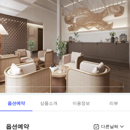
옵션예약
상품소개
이용정보
리뷰
옵션예약
다른날짜