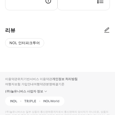
리뷰
NOL 인터파크투어
NOL
별
사
에서
점
진/
작성
높
동
된
은
영
리뷰
순
상
이용약관
위치기반서비스 이용약관
개인정보 처리방침
입니
여행자보험 가입안내
여행약관
분쟁해결기준
다.
(주)놀유니버스 사업자 정보
별
사
NOL
Triple
Interpark Global
점
진/
높
동
(주)놀유니버스
는 일부 상품의 통신판매중개자로서 통신판매의 당사자가 아니므로, 상품의