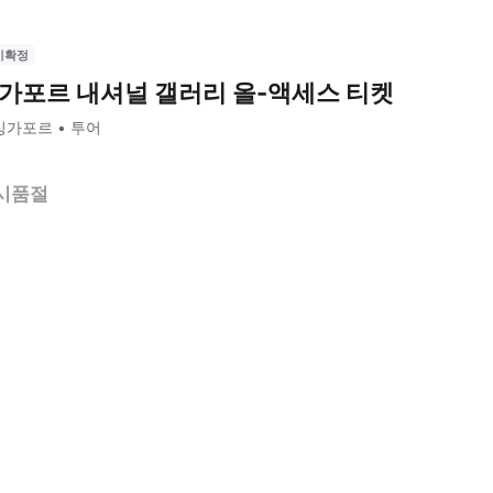
시확정
가포르 내셔널 갤러리 올-액세스 티켓
싱가포르
투어
시품절