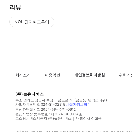
리뷰
NOL 인터파크투어
NOL
에서 작성된 리뷰 입니다.
별점 높은순
별점 높은순
회사소개
이용약관
개인정보처리방침
위치기
(주)놀유니버스
주소
경기도 성남시 수정구 금토로 70 (금토동, 텐엑스타워)
사업자등록번호
824-81-02515
사업자정보확인
통신판매업신고
2024-성남수정-0912
관광사업증 등록번호 : 제2024-000024호
호스팅서비스제공자 (주)놀유니버스｜ 대표이사 이철웅
(주)놀유니버스
는 일부 상품의 통신판매중개자로서 통신판매의 당사자가 아니