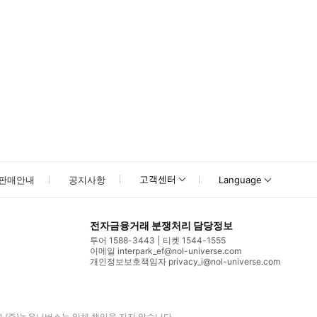
고객센터
판매안내
공지사항
Language
전자금융거래 분쟁처리 담당정보
투어 1588-3443
티켓 1544-1555
이메일 interpark_ef@nol-universe.com
개인정보보호책임자 privacy_i@nol-universe.com
며
(주)놀유니버스
는 일체 책임을 지지 않습니다.