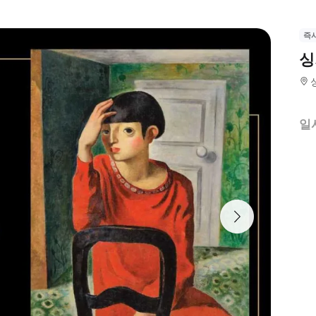
즉
싱
일