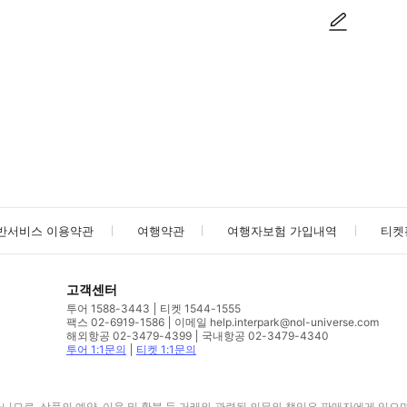
사진/동영상
사진/동영상
반서비스 이용약관
여행약관
여행자보험 가입내역
티켓
고객센터
투어 1588-3443
티켓 1544-1555
팩스 02-6919-1586
이메일 help.interpark@nol-universe.com
해외항공 02-3479-4399
국내항공 02-3479-4340
투어 1:1문의
티켓 1:1문의
므로, 상품의 예약, 이용 및 환불 등 거래와 관련된 의무와 책임은 판매자에게 있으