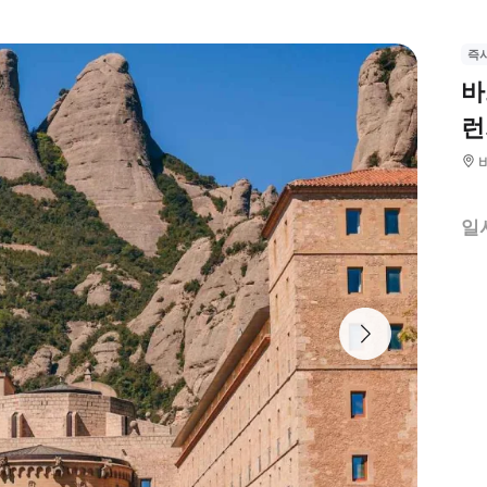
즉
바
런
일