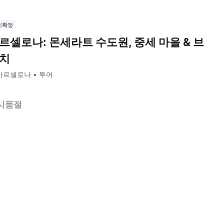
시확정
르셀로나: 몬세라트 수도원, 중세 마을 & 브
치
바르셀로나
투어
시품절