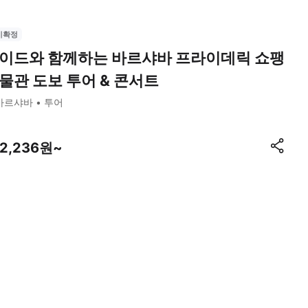
시확정
이드와 함께하는 바르샤바 프라이데릭 쇼팽
물관 도보 투어 & 콘서트
바르샤바
투어
12,236원~