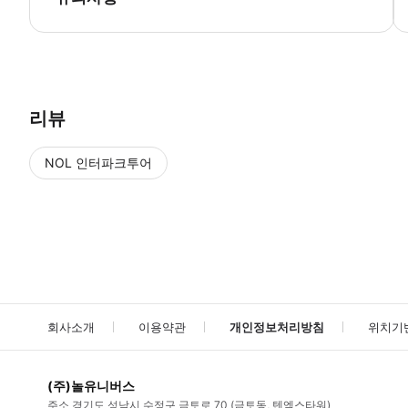
▶ 사용방법 * 집합 장소에 있는 가이드에게 스마트폰 티켓을 보여주세요. 
리뷰
NOL 인터파크투어
NOL
에서 작성된 리뷰 입니다.
별점 높은순
별점 높은순
회사소개
이용약관
개인정보처리방침
위치기
(주)놀유니버스
주소
경기도 성남시 수정구 금토로 70 (금토동, 텐엑스타워)