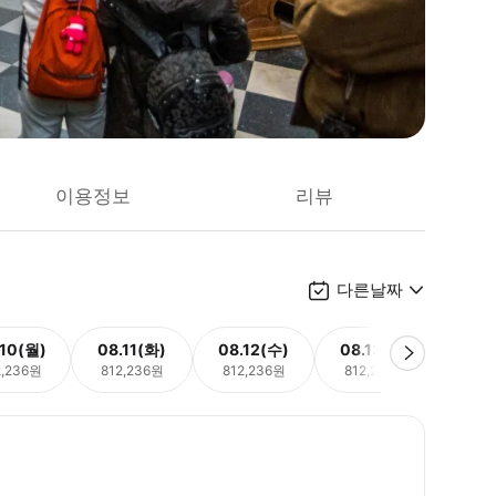
이용정보
리뷰
다른날짜
.10(월)
08.11(화)
08.12(수)
08.13(목)
08.
2,236원
812,236원
812,236원
812,236원
812