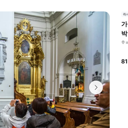
즉
가
박
8