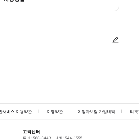
* 가이드에는 쇼팽의 초상화와 함께 공급업체 로고가 표시됩니다. * 투어는 오후
사진/동영상
사진/동영상
반서비스 이용약관
여행약관
여행자보험 가입내역
티켓
고객센터
투어 1588-3443
티켓 1544-1555