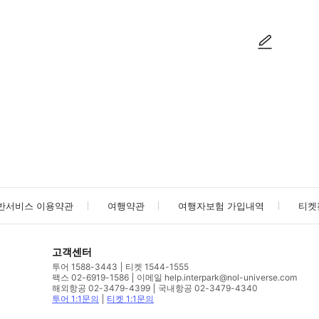
사진/동영상
사진/동영상
반서비스 이용약관
여행약관
여행자보험 가입내역
티켓
고객센터
투어 1588-3443
티켓 1544-1555
팩스 02-6919-1586
이메일 help.interpark@nol-universe.com
해외항공 02-3479-4399
국내항공 02-3479-4340
투어 1:1문의
티켓 1:1문의