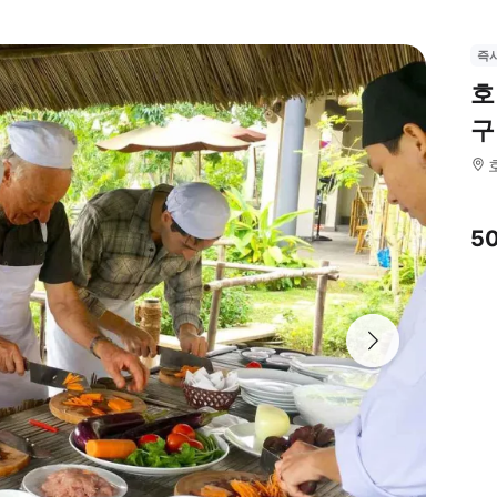
즉
호
구
5