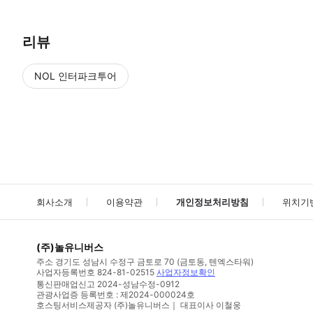
리뷰
NOL 인터파크투어
NOL
에서 작성된 리뷰 입니다.
별점 높은순
별점 높은순
회사소개
이용약관
개인정보처리방침
위치기
(주)놀유니버스
주소
경기도 성남시 수정구 금토로 70 (금토동, 텐엑스타워)
사업자등록번호
824-81-02515
사업자정보확인
통신판매업신고
2024-성남수정-0912
관광사업증 등록번호 : 제2024-000024호
호스팅서비스제공자 (주)놀유니버스｜ 대표이사 이철웅