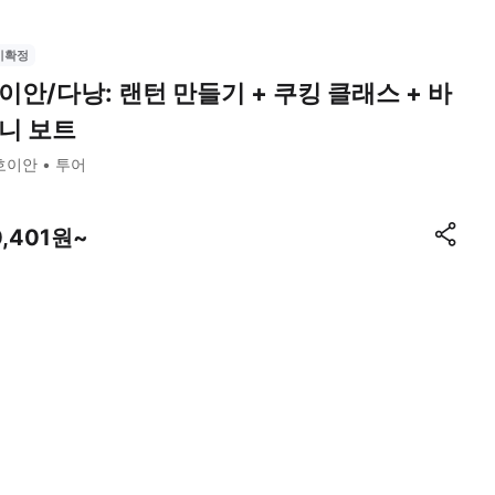
시확정
이안/다낭: 랜턴 만들기 + 쿠킹 클래스 + 바
니 보트
호이안
투어
0,401원~