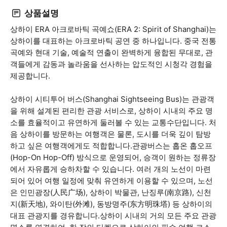
상품설명
상하이 ERA 아크로바틱 곡예쇼(ERA 2: Spirit of Shanghai)는
상하이를 대표하는 아크로바틱 공연 중 하나입니다. 중국 전통
곡예와 현대 기술, 예술적 연출이 완벽하게 융합된 무대로, 관
객들에게 감동과 놀라움을 선사하는 압도적인 시청각 경험을
제공합니다.
상하이 시티투어 버스(Shanghai Sightseeing Bus)는 관광객
을 위해 설계된 편리한 관광 서비스로, 상하이 시내의 주요 명
소를 효율적이고 유연하게 둘러볼 수 있는 교통수단입니다. 처
음 상하이를 방문하는 여행객은 물론, 도시를 더욱 깊이 탐방
하고 싶은 여행객에게도 적합합니다.관광버스는 홉온 홉오프
(Hop-On Hop-Off) 방식으로 운영되어, 승객이 원하는 정류장
에서 자유롭게 승하차할 수 있습니다. 여러 개의 노선이 마련
되어 있어 여행 일정에 맞춰 유연하게 이용할 수 있으며, 노선
은 인민광장(人民广场), 상하이 박물관, 난징루(南京路), 신천
지(新天地), 와이탄(外滩), 동방명주(东方明珠塔) 등 상하이의
대표 관광지를 경유합니다.상하이 시내의 거의 모든 주요 관광