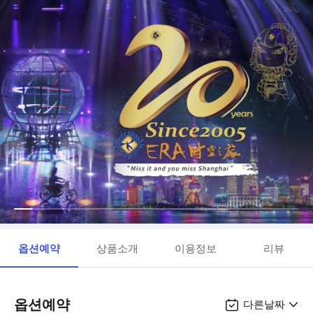
옵션예약
상품소개
이용정보
리뷰
옵션예약
다른날짜