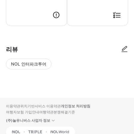
상하이 시티투어 버스 (1) 탑승 전 차량에 「도시관광(都市观光)」 로고가 
리뷰
NOL 인터파크투어
NOL
별
사
에서
점
진/
작성
높
동
된
은
영
리뷰
순
상
이용약관
위치기반서비스 이용약관
개인정보 처리방침
입니
여행자보험 가입안내
여행약관
분쟁해결기준
다.
(주)놀유니버스 사업자 정보
별
사
NOL
Triple
Interpark Global