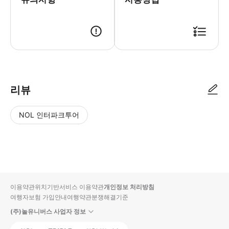
예약 확인서(바우처) ※각 시설마다 예약 확인서(바우처)제시가 필요합니다.
리뷰
NOL 인터파크투어
NOL
별
사
에서
점
진/
작성
높
동
된
은
영
리뷰
순
상
이용약관
위치기반서비스 이용약관
개인정보 처리방침
입니
여행자보험 가입안내
여행약관
분쟁해결기준
다.
(주)놀유니버스 사업자 정보
별
사