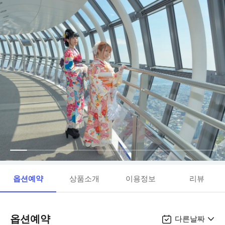
옵션예약
상품소개
이용정보
리뷰
옵션예약
다른날짜