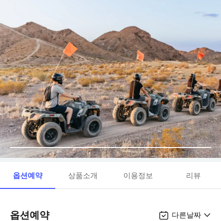
옵션예약
상품소개
이용정보
리뷰
옵션예약
다른날짜