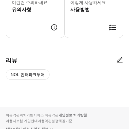
이런건 주의하세요
이렇게 사용하세요
유의사항
사용방법
리뷰
NOL 인터파크투어
NOL
별
사
에서
점
진/
작성
높
동
된
은
영
리뷰
순
상
이용약관
위치기반서비스 이용약관
개인정보 처리방침
입니
여행자보험 가입안내
여행약관
분쟁해결기준
다.
(주)놀유니버스 사업자 정보