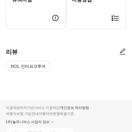
● 예약접수 후 확정이 되면 이용가능합니다. ● 바우처에 안내된 사용 방법
리뷰
NOL 인터파크투어
NOL
별
사
에서
점
진/
작성
높
동
된
은
영
리뷰
순
상
이용약관
위치기반서비스 이용약관
개인정보 처리방침
입니
여행자보험 가입안내
여행약관
분쟁해결기준
다.
(주)놀유니버스 사업자 정보
별
사