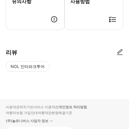
유의사항
사용방법
리뷰
NOL 인터파크투어
NOL
별
사
에서
점
진/
작성
높
동
된
은
영
리뷰
순
상
이용약관
위치기반서비스 이용약관
개인정보 처리방침
입니
여행자보험 가입안내
여행약관
분쟁해결기준
다.
(주)놀유니버스 사업자 정보