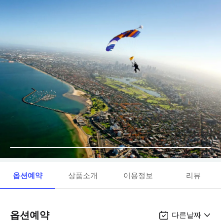
옵션예약
상품소개
이용정보
리뷰
옵션예약
다른날짜