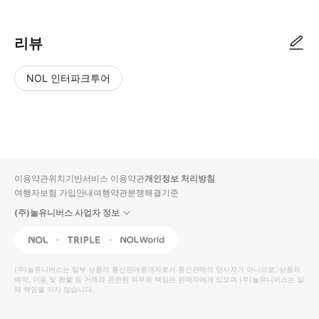
리뷰
NOL 인터파크투어
NOL
별
사
에서
점
진/
작성
높
동
된
은
영
리뷰
순
상
이용약관
위치기반서비스 이용약관
개인정보 처리방침
입니
여행자보험 가입안내
여행약관
분쟁해결기준
다.
(주)놀유니버스 사업자 정보
별
사
NOL
Triple
Interpark Global
점
진/
높
동
(주)놀유니버스
는 일부 상품의 통신판매중개자로서 통신판매의 당사자가 아니므로, 상품의
예약, 이용 및 환불 등 거래와 관련된 의무와 책임은 판매자에게 있으며
은
영
(주)놀유니버스
는 일
체 책임을 지지 않습니다.
순
상