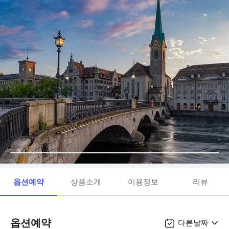
옵션예약
상품소개
이용정보
리뷰
옵션예약
다른날짜