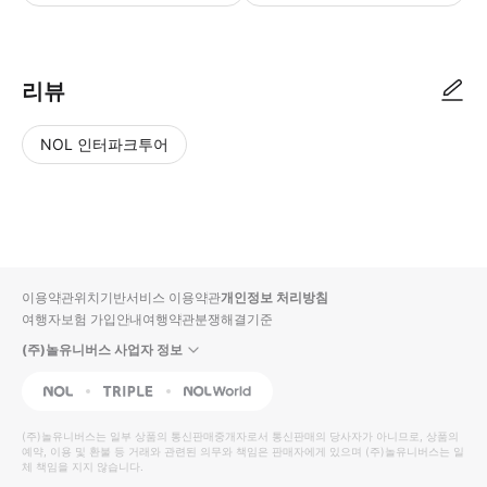
리뷰
NOL 인터파크투어
NOL
별
사
에서
점
진/
작성
높
동
된
은
영
리뷰
순
상
이용약관
위치기반서비스 이용약관
개인정보 처리방침
입니
여행자보험 가입안내
여행약관
분쟁해결기준
다.
(주)놀유니버스 사업자 정보
별
사
NOL
Triple
Interpark Global
점
진/
높
동
(주)놀유니버스
는 일부 상품의 통신판매중개자로서 통신판매의 당사자가 아니므로, 상품의
예약, 이용 및 환불 등 거래와 관련된 의무와 책임은 판매자에게 있으며
은
영
(주)놀유니버스
는 일
체 책임을 지지 않습니다.
순
상