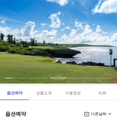
옵션예약
상품소개
이용정보
리뷰
옵션예약
다른날짜