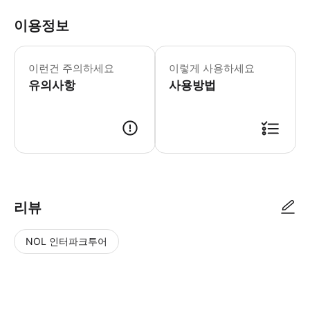
이용정보
[주의사항] - 사이판은 캐디가 없습니다
이런건 주의하세요
이렇게 사용하세요
유의사항
사용방법
📩 바우처 이용 방법 - 기타 요청 사항에 투숙하시는 호텔, 전체 인원 여
리뷰
NOL 인터파크투어
NOL
별
사
에서
점
진/
작성
높
동