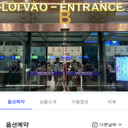
옵션예약
상품소개
이용정보
리뷰
옵션예약
다른날짜