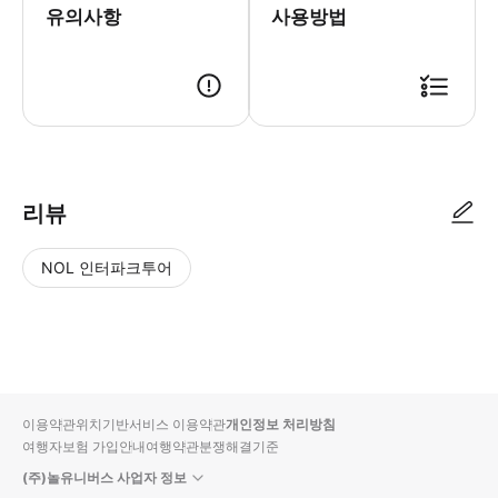
유의사항
사용방법
● 예약접수 후 확정이 되면 이용가능합니다. ● 바우처에 안내된 사용 방법
리뷰
NOL 인터파크투어
NOL
별
사
에서
점
진/
작성
높
동
된
은
영
리뷰
순
상
이용약관
위치기반서비스 이용약관
개인정보 처리방침
입니
여행자보험 가입안내
여행약관
분쟁해결기준
다.
(주)놀유니버스 사업자 정보