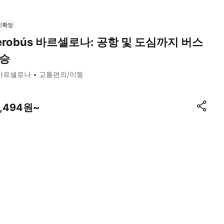
시확정
erobús 바르셀로나: 공항 및 도심까지 버스
승
바르셀로나
교통편의/이동
5,494원~