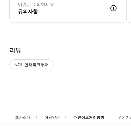
이런건 주의하세요
유의사항
▶ 사용방법 * 경유지에서 탑승할 때 기사님에게 스마트폰 티켓을 보여주세요. * 
리뷰
NOL 인터파크투어
NOL
에서 작성된 리뷰 입니다.
별점 높은순
별점 높은순
회사소개
이용약관
개인정보처리방침
위치기