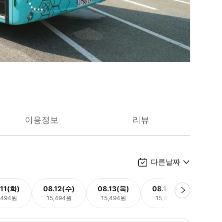
이용정보
리뷰
다른날짜
.11(화)
08.12(수)
08.13(목)
08.14(금)
08.
,494원
15,494원
15,494원
15,494원
15,