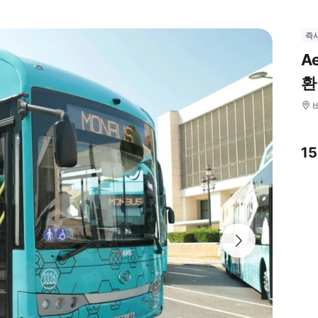
즉
A
환
1