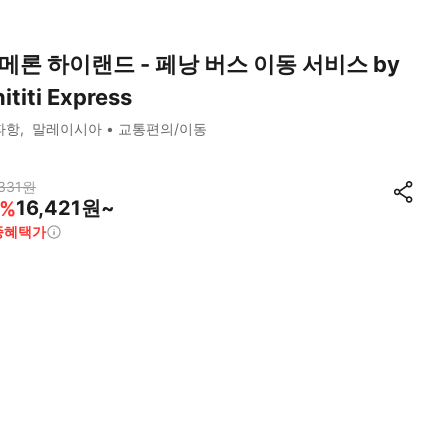
메론 하이랜드 - 페낭 버스 이동 서비스 by
ititi Express
파항
말레이시아
교통편의/이동
331
원
16,421원~
%
종혜택가