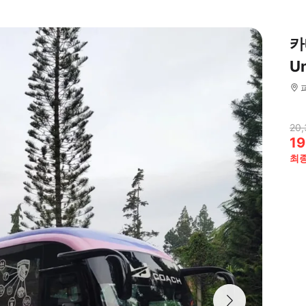
카
Un
20,
19
최