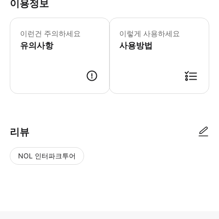
이용정보
* 이 원데이 클래스는 예술 애호가, 
이런건 주의하세요
이렇게 사용하세요
유의사항
사용방법
리뷰
NOL 인터파크투어
NOL
별
사
에서
점
진/
작성
높
동
된
은
영
리뷰