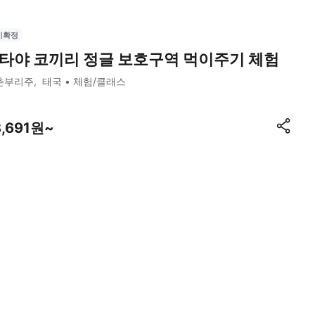
시확정
타야 코끼리 정글 보호구역 먹이주기 체험
촌부리주
태국
체험/클래스
8,691원~