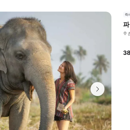
즉
파
3