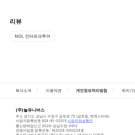
리뷰
NOL 인터파크투어
NOL
에서 작성된 리뷰 입니다.
별점 높은순
별점 높은순
회사소개
이용약관
개인정보처리방침
위치기
(주)놀유니버스
주소
경기도 성남시 수정구 금토로 70 (금토동, 텐엑스타워)
사업자등록번호
824-81-02515
사업자정보확인
통신판매업신고
2024-성남수정-0912
관광사업증 등록번호 : 제2024-000024호
호스팅서비스제공자 (주)놀유니버스｜ 대표이사 이철웅