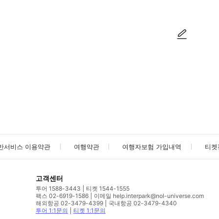
사진/동영상
사진/동영상
반서비스 이용약관
여행약관
여행자보험 가입내역
티켓
고객센터
투어 1588-3443
티켓 1544-1555
팩스 02-6919-1586
이메일 help.interpark@nol-universe.com
해외항공 02-3479-4399
국내항공 02-3479-4340
투어 1:1문의
티켓 1:1문의