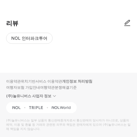
▶ 사용방법 여권이나 에미레이트 항공 신분증과 함께 스마트폰 티켓을 제시하세요.
리뷰
NOL 인터파크투어
NOL
별
사
에서
점
진/
작성
높
동
된
은
영
리뷰
순
상
이용약관
위치기반서비스 이용약관
개인정보 처리방침
입니
여행자보험 가입안내
여행약관
분쟁해결기준
다.
(주)놀유니버스 사업자 정보
별
사
NOL
Triple
Interpark Global
점
진/
높
동
(주)놀유니버스
는 일부 상품의 통신판매중개자로서 통신판매의 당사자가 아니므로, 상품의
예약, 이용 및 환불 등 거래와 관련된 의무와 책임은 판매자에게 있으며
은
영
(주)놀유니버스
는 일
체 책임을 지지 않습니다.
순
상