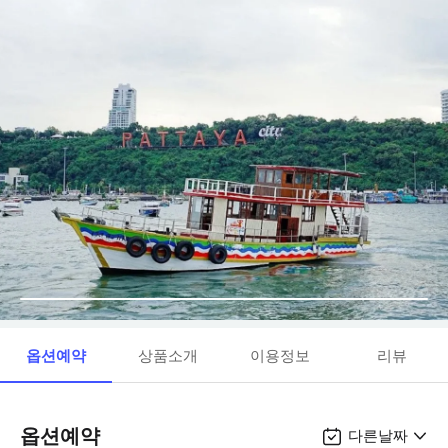
옵션예약
상품소개
이용정보
리뷰
옵션예약
다른날짜