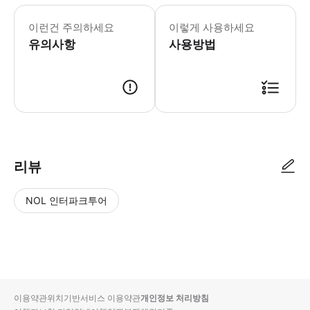
이런건 주의하세요
이렇게 사용하세요
유의사항
사용방법
리뷰
NOL 인터파크투어
NOL
별
사
에서
점
진/
작성
높
동
된
은
영
리뷰
순
상
이용약관
위치기반서비스 이용약관
개인정보 처리방침
입니