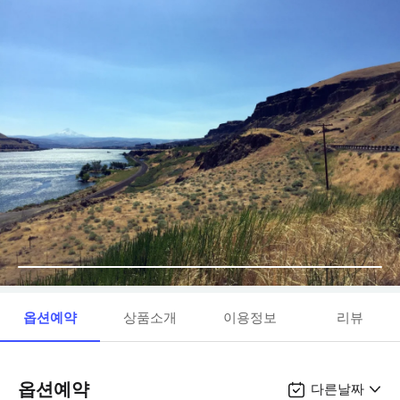
옵션예약
상품소개
이용정보
리뷰
옵션예약
다른날짜