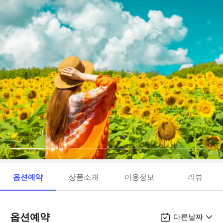
옵션예약
상품소개
이용정보
리뷰
옵션예약
다른날짜