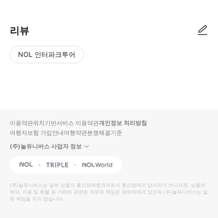
리뷰
NOL 인터파크투어
NOL
별
사
에서
점
진/
작성
높
동
된
은
영
리뷰
순
상
이용약관
위치기반서비스 이용약관
개인정보 처리방침
입니
여행자보험 가입안내
여행약관
분쟁해결기준
다.
(주)놀유니버스 사업자 정보
별
사
NOL
Triple
Interpark Global
점
진/
높
동
(주)놀유니버스
는 일부 상품의 통신판매중개자로서 통신판매의 당사자가 아니므로, 상품의
예약, 이용 및 환불 등 거래와 관련된 의무와 책임은 판매자에게 있으며
은
영
(주)놀유니버스
는 일
체 책임을 지지 않습니다.
순
상