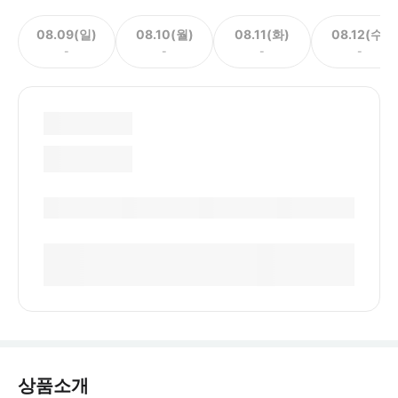
08.09(일)
08.10(월)
08.11(화)
08.12(수)
-
-
-
-
상품소개