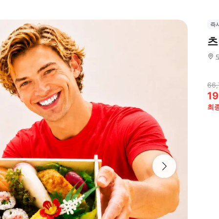
즉
츠
66,
19
최