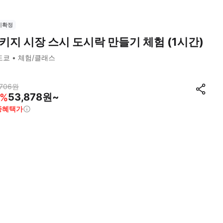
시확정
키지 시장 스시 도시락 만들기 체험 (1시간)
도쿄
체험/클래스
706
원
53,878원~
%
종혜택가