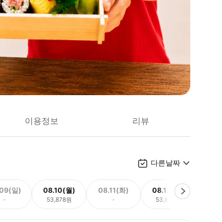
이용정보
리뷰
다른날짜
.09(일)
08.10(월)
08.11(화)
08.12(수)
08.
-
53,878원
-
53,878원
53,