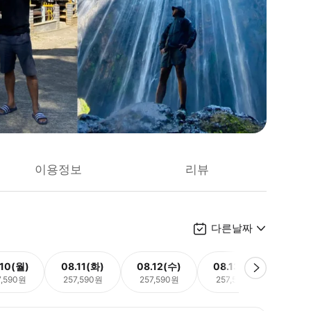
이용정보
리뷰
다른날짜
.10(월)
08.11(화)
08.12(수)
08.13(목)
08.
7,590원
257,590원
257,590원
257,590원
257