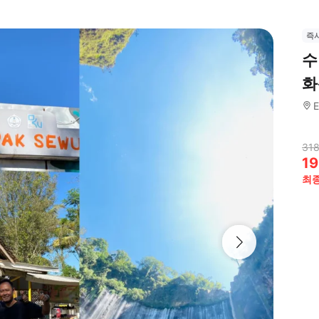
즉
수
화
E
318
19
최