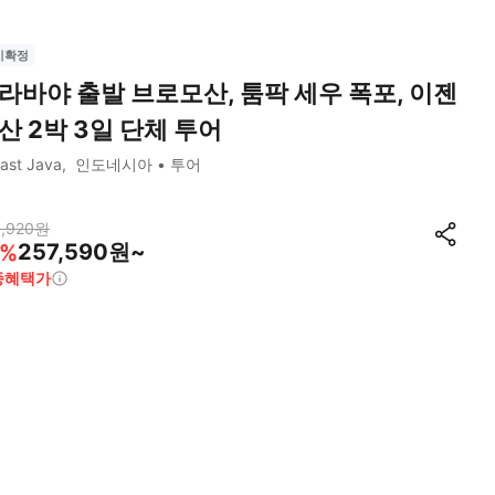
시확정
라바야 출발 브로모산, 툼팍 세우 폭포, 이젠
산 2박 3일 단체 투어
ast Java
인도네시아
투어
,920
원
257,590원~
%
종혜택가