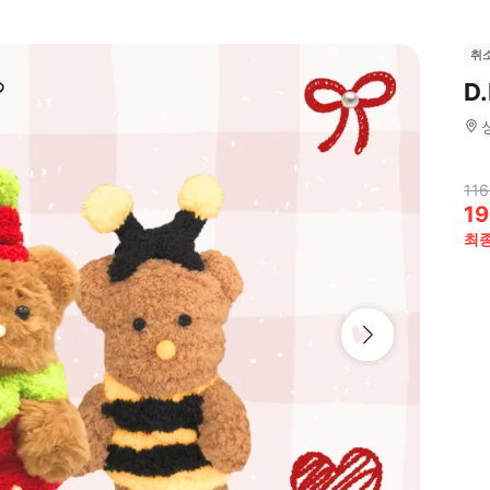
취
D
116
19
최