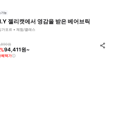
소가능
.I.Y 젤리캣에서 영감을 받은 베어브릭
싱가포르
체험/클래스
,890
원
94,411원~
%
종혜택가