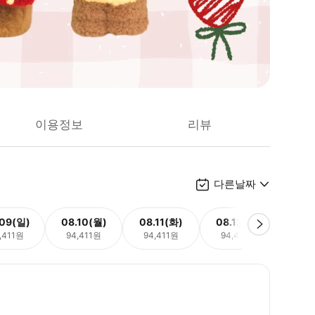
이용정보
리뷰
다른날짜
.09(일)
08.10(월)
08.11(화)
08.12(수)
08.
,411원
94,411원
94,411원
94,411원
94,