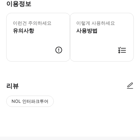
이용정보
이런건 주의하세요
이렇게 사용하세요
유의사항
사용방법
리뷰
NOL 인터파크투어
NOL
별
사
에서
점
진/
작성
높
동
된
은
영