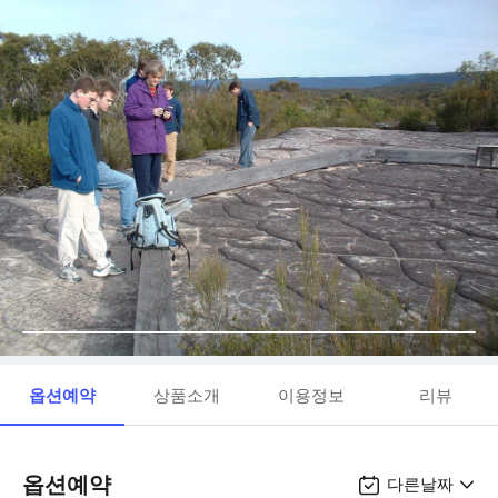
옵션예약
상품소개
이용정보
리뷰
옵션예약
다른날짜