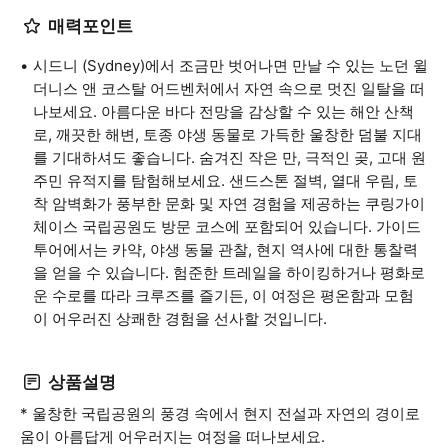
매력포인트
시드니 (Sydney)에서 조금만 벗어나면 만날 수 있는 노던 윌
더니스 앤 코스탈 어드벤처에서 자연 속으로 멋진 일탈을 떠
나보세요. 아름다운 바다 전망을 감상할 수 있는 해안 산책
로, 깨끗한 해변, 토종 야생 동물로 가득한 울창한 덤불 지대
를 기대하셔도 좋습니다. 숨겨진 작은 만, 극적인 곶, 고대 원
주민 유적지를 탐험해보세요. 샌드스톤 절벽, 열대 우림, 토
착 암벽화가 풍부한 문화 및 자연 경험을 제공하는 쿠링가이
체이스 국립공원도 방문 코스에 포함되어 있습니다. 가이드
투어에서는 카약, 야생 동물 관찰, 현지 역사에 대한 통찰력
을 얻을 수 있습니다. 험준한 트레일을 하이킹하거나 평화로
운 수로를 따라 크루즈를 즐기든, 이 여정은 평온함과 모험
이 어우러진 상쾌한 경험을 선사할 것입니다.
상품설명
* 울창한 국립공원의 풍경 속에서 현지 전설과 자연의 경이로
움이 아름답게 어우러지는 여정을 떠나보세요.