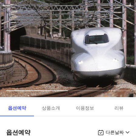
옵션예약
상품소개
이용정보
리뷰
옵션예약
다른날짜