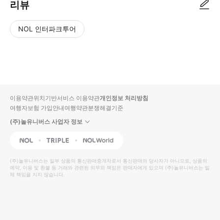
리뷰
NOL 인터파크투어
NOL
별
사
에서
점
진/
작성
높
동
된
은
영
리뷰
순
상
이용약관
위치기반서비스 이용약관
개인정보 처리방침
입니
여행자보험 가입안내
여행약관
분쟁해결기준
다.
(주)놀유니버스 사업자 정보
별
사
NOL
Triple
Interpark Global
점
진/
높
동
(주)놀유니버스
는 일부 상품의 통신판매중개자로서 통신판매의 당사자가 아니므로, 상품의
예약, 이용 및 환불 등 거래와 관련된 의무와 책임은 판매자에게 있으며
은
영
(주)놀유니버스
는 일
체 책임을 지지 않습니다.
순
상