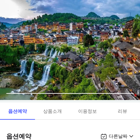
옵션예약
상품소개
이용정보
리뷰
옵션예약
다른날짜