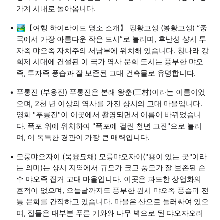
가계 시내로 돌아옵니다.
🏞️【여행 하이라이트 명소 소개】 펑황고성 (봉황고성) “중
국에서 가장 아름다운 작은 도시”로 불리며, 후난성 샹시 투
자족 먀오족 자치주의 서남부에 위치해 있습니다. 청나라 강
희제 시대에 건설된 이 국가 역사 문화 도시는 풍부한 먀오
족, 투자족 풍습과 잘 보존된 고대 건축물로 유명합니다.
푸롱진 (부용진) 푸롱진은 본래 왕춘(王村)이라는 이름이었
으며, 2천 년 이상의 역사를 가진 샹시의 고대 마을입니다.
영화 "푸롱진"이 이곳에서 촬영되면서 이름이 바뀌었습니
다. 폭포 위에 위치하여 "폭포에 걸린 천년 고진"으로 불리
며, 이 독특한 경관이 가장 큰 매력입니다.
모룽먀오자이 (묵융묘채) 모룽먀오자이("용이 있는 곳"이라
는 의미)는 샹시 지역에서 규모가 크고 풍모가 잘 보존된 순
수 먀오족 집거 고대 마을입니다. 이곳은 과도한 상업화의
흔적이 없으며, 오늘날까지도 풍부한 원시 먀오족 풍습과 전
통 문화를 간직하고 있습니다. 마을은 산으로 둘러싸여 있으
며, 집들은 대부분 푸른 기와와 나무 벽으로 된 댜오자오러