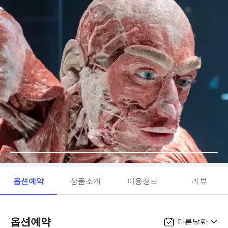
옵션예약
상품소개
이용정보
리뷰
옵션예약
다른날짜