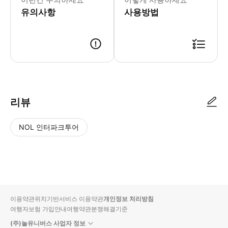
유의사항
사용방법
리뷰
NOL 인터파크투어
NOL
별
사
에서
점
진/
작성
높
동
된
은
영
리뷰
순
상
이용약관
위치기반서비스 이용약관
개인정보 처리방침
입니
여행자보험 가입안내
여행약관
분쟁해결기준
다.
(주)놀유니버스 사업자 정보