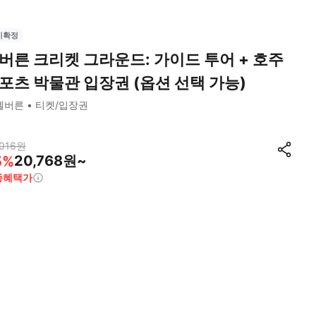
시확정
버른 크리켓 그라운드: 가이드 투어 + 호주
포츠 박물관 입장권 (옵션 선택 가능)
멜버른
티켓/입장권
016
원
20,768원~
5
%
종혜택가