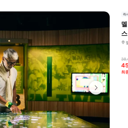
즉
멜
스
38,
4
최