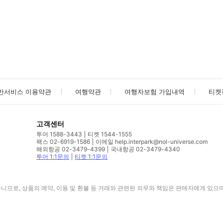
사진/동영상
사진/동영상
반서비스 이용약관
여행약관
여행자보험 가입내역
티켓
고객센터
투어 1588-3443
티켓 1544-1555
팩스 02-6919-1586
이메일 help.interpark@nol-universe.com
해외항공 02-3479-4399
국내항공 02-3479-4340
투어 1:1문의
티켓 1:1문의
므로, 상품의 예약, 이용 및 환불 등 거래와 관련된 의무와 책임은 판매자에게 있으