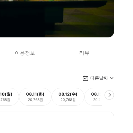
이용정보
리뷰
다른날짜
.10(월)
08.11(화)
08.12(수)
08.13(목)
08.
,768원
20,768원
20,768원
20,768원
20,