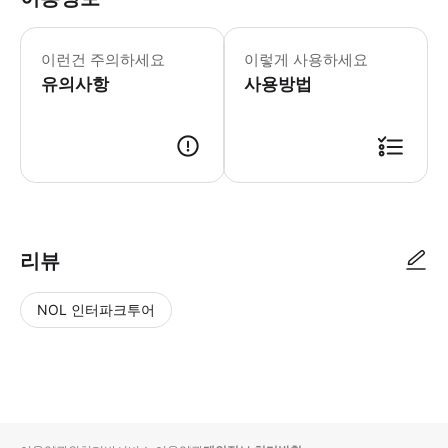
워킹 투어는 걷기 때문에 편안한 신발을
이런건 주의하세요
이렇게 사용하세요
유의사항
사용방법
● 예약접수 후 확정이 되면 이용가능합니다. ● 바우처에 안내된 사용 방법
리뷰
NOL 인터파크투어
NOL
별
사
에서
점
진/
작성
높
동
된
은
영
리뷰