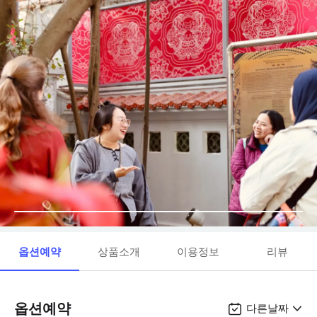
옵션예약
상품소개
이용정보
리뷰
옵션예약
다른날짜