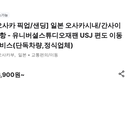
소가능
오사카 픽업/샌딩] 일본 오사카시내/간사이
항 - 유니버셜스튜디오재팬 USJ 편도 이동
비스(단독차량,정식업체)
오사카부
일본
교통편의/이동
6,900원~