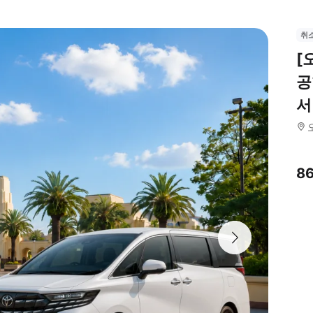
취
[
공
서
8