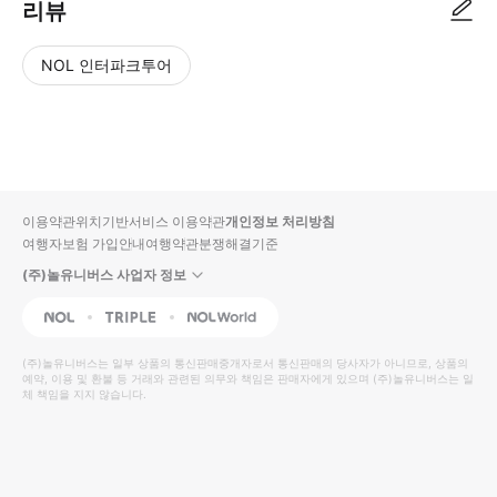
리뷰
NOL 인터파크투어
NOL
별
사
에서
점
진/
작성
높
동
된
은
영
리뷰
순
상
이용약관
위치기반서비스 이용약관
개인정보 처리방침
입니
여행자보험 가입안내
여행약관
분쟁해결기준
다.
(주)놀유니버스 사업자 정보
별
사
NOL
Triple
Interpark Global
점
진/
높
동
(주)놀유니버스
는 일부 상품의 통신판매중개자로서 통신판매의 당사자가 아니므로, 상품의
예약, 이용 및 환불 등 거래와 관련된 의무와 책임은 판매자에게 있으며
은
영
(주)놀유니버스
는 일
체 책임을 지지 않습니다.
순
상