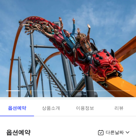
옵션예약
상품소개
이용정보
리뷰
옵션예약
다른날짜