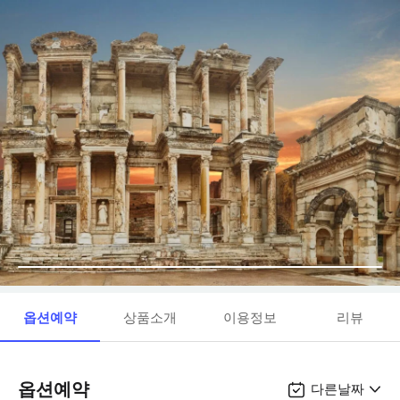
옵션예약
상품소개
이용정보
리뷰
옵션예약
다른날짜