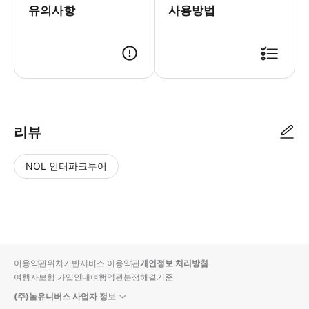
유의사항
사용방법
● 예약접수 후 확정이 되면 이용가능합니다. ● 바우처에 안내된 사용 방법
리뷰
NOL 인터파크투어
NOL
별
사
에서
점
진/
작성
높
동
된
은
영
리뷰
순
상
이용약관
위치기반서비스 이용약관
개인정보 처리방침
입니
여행자보험 가입안내
여행약관
분쟁해결기준
다.
(주)놀유니버스 사업자 정보