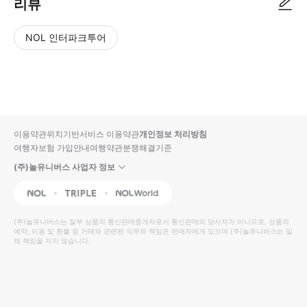
리뷰
NOL 인터파크투어
NOL
별
사
에서
점
진/
작성
높
동
된
은
영
리뷰
순
상
이용약관
위치기반서비스 이용약관
개인정보 처리방침
입니
여행자보험 가입안내
여행약관
분쟁해결기준
다.
(주)놀유니버스 사업자 정보
별
사
NOL
Triple
Interpark Global
점
진/
높
동
(주)놀유니버스
는 일부 상품의 통신판매중개자로서 통신판매의 당사자가 아니므로, 상품의
예약, 이용 및 환불 등 거래와 관련된 의무와 책임은 판매자에게 있으며
은
영
(주)놀유니버스
는 일
체 책임을 지지 않습니다.
순
상