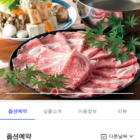
옵션예약
상품소개
이용정보
리뷰
옵션예약
다른날짜