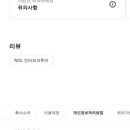
이런건 주의하세요
유의사항
● 예약접수 후 확정이 되면 이용가능합니다. ● 바우처에 안내된 사용 
리뷰
NOL 인터파크투어
NOL
에서 작성된 리뷰 입니다.
별점 높은순
별점 높은순
회사소개
이용약관
개인정보처리방침
위치기