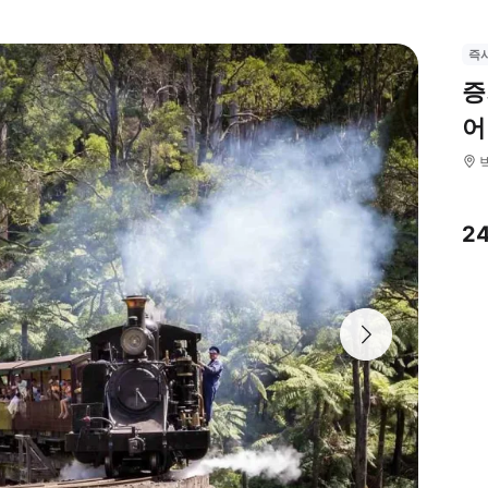
즉
증
어
2