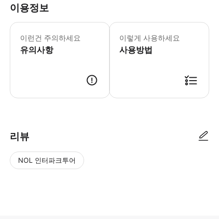
이용정보
* 소요시간 : 240분 (옵션에 따라 소
이런건 주의하세요
이렇게 사용하세요
유의사항
사용방법
● 예약접수 후 확정이 되면 이용가능합니다. ● 바우처에 안내된 사용 방법
리뷰
NOL 인터파크투어
NOL
별
사
에서
점
진/
작성
높
동
된
은
영