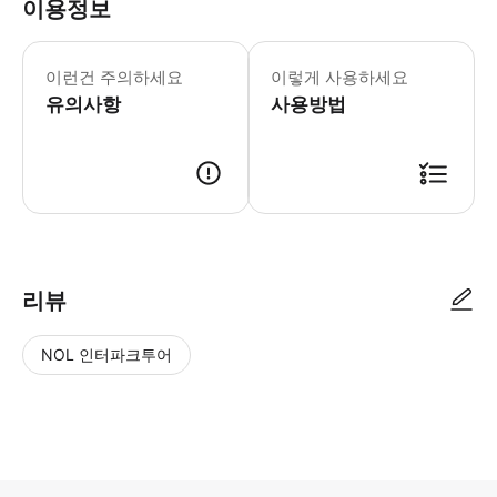
이용정보
▶ 꼭 알아두세요 최소 연령: 21세. 정
이런건 주의하세요
이렇게 사용하세요
유의사항
사용방법
▶ 사용방법 플로리다주 키웨스트 33040 그린 스트리트 424번지에 15분
리뷰
NOL 인터파크투어
NOL
별
사
에서
점
진/
작성
높
동
된
은
영
리뷰