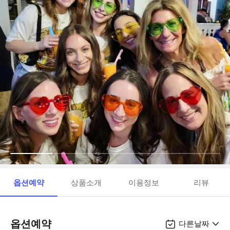
옵션예약
상품소개
이용정보
리뷰
옵션예약
다른날짜