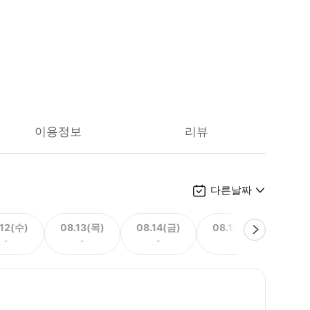
이용정보
리뷰
다른날짜
.12(수)
08.13(목)
08.14(금)
08.15(토)
08.
-
-
-
-
116