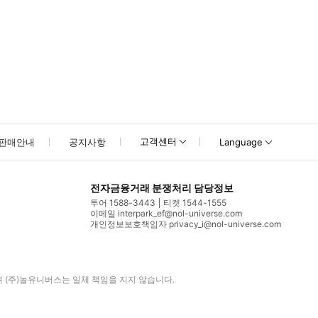
고객센터
판매안내
공지사항
Language
전자금융거래 분쟁처리 담당정보
투어 1588-3443
티켓 1544-1555
이메일 interpark_ef@nol-universe.com
개인정보보호책임자 privacy_i@nol-universe.com
며
(주)놀유니버스
는 일체 책임을 지지 않습니다.