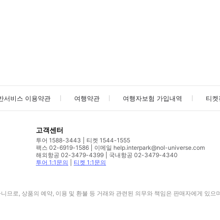
사진/동영상
사진/동영상
반서비스 이용약관
여행약관
여행자보험 가입내역
티켓
고객센터
투어 1588-3443
티켓 1544-1555
팩스 02-6919-1586
이메일 help.interpark@nol-universe.com
해외항공 02-3479-4399
국내항공 02-3479-4340
투어 1:1문의
티켓 1:1문의
므로, 상품의 예약, 이용 및 환불 등 거래와 관련된 의무와 책임은 판매자에게 있으