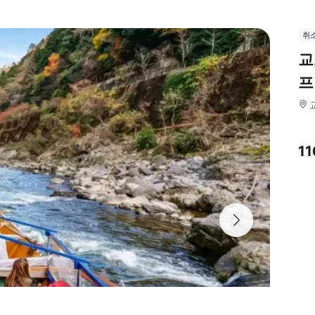
취
교
프
1