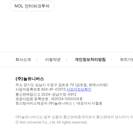
NOL 인터파크투어
NOL
에서 작성된 리뷰 입니다.
별점 높은순
별점 높은순
회사소개
이용약관
개인정보처리방침
위치기
(주)놀유니버스
주소
경기도 성남시 수정구 금토로 70 (금토동, 텐엑스타워)
사업자등록번호
824-81-02515
사업자정보확인
통신판매업신고
2024-성남수정-0912
관광사업증 등록번호 : 제2024-000024호
호스팅서비스제공자 (주)놀유니버스｜ 대표이사 이철웅
(주)놀유니버스
는 일부 상품의 통신판매중개자로서 통신판매의 당사자가 아니
ⓒ
Nol Universe Co
., Ltd. All rights reserved.