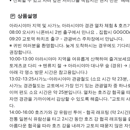
신뢰할 수 있고 사려 깊은 서비스를 책임지는 현지 전문 “베
상품설명
아라시야마 지역 및 사가노 아라시야마 경관 열차 체험 & 호즈가
08:00 오사카 니폰바시 2번 출구에서 만나요，집합시 GOGO
09:20 교토역 하치조 출구 - 관광버스 주차장에서 만납니다.
※ 귀빈 여러분을 환영합니다. 늦게 도착하시는 경우에도 기다
권장합니다.
10:00-13:00 아라시야마 지역을 여유롭게 산책하며 즐겨보세요 
토게츠쿄 다리 → 텐류지 절 → 아라시야마 대나무 숲 (경유) → 
아래 각 명소 방문 시간은 참고용입니다.)
13:02-13:25사가노-아라시야마 관광철도 (소요 시간 약 23분, 사
사가노 경관철도는 교토에서 가장 인기 있는 관광열차 중 하나로,
이며 편도 소요 시간은 약 25분입니다. 열차는 호즈강 협곡을 
자연 경관을 가까이에서 감상할 수 있도록 해줍니다. "교토의 
다.
14:00-16:00 호즈가와 강 유람선 투어 - 협곡 래프팅 (약 2시간)
전통 일본식 유람선을 타고 2시간 동안 호즈 강 협곡 래프팅을
아름다운 협곡을 따라 호즈 강을 내려가 교토의 때묻지 않은 