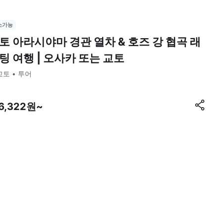
소가능
토 아라시야마 경관 열차 & 호즈 강 협곡 래
팅 여행 | 오사카 또는 교토
교토
투어
16,322원~