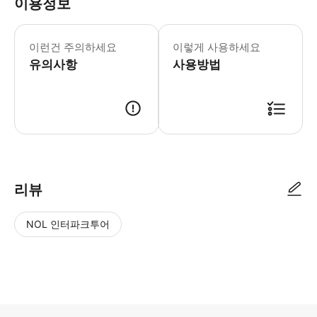
이용정보
이런건 주의하세요
이렇게 사용하세요
유의사항
사용방법
● 예약접수 후 확정이 되면 이용가능합니다. ● 바우처에 안내된 사용 방법
리뷰
NOL 인터파크투어
NOL
별
사
에서
점
진/
작성
높
동
된
은
영
리뷰