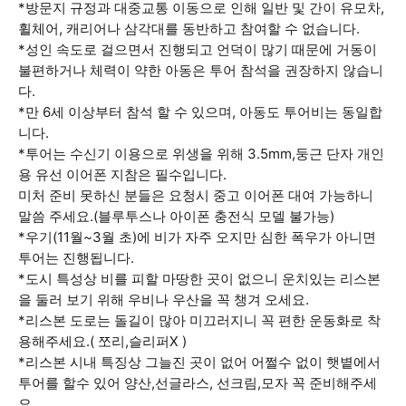
*방문지 규정과 대중교통 이동으로 인해 일반 및 간이 유모차,
휠체어, 캐리어나 삼각대를 동반하고 참여할 수 없습니다.
*성인 속도로 걸으면서 진행되고 언덕이 많기 때문에 거동이
불편하거나 체력이 약한 아동은 투어 참석을 권장하지 않습니
다.
*만 6세 이상부터 참석 할 수 있으며, 아동도 투어비는 동일합
니다.
*투어는 수신기 이용으로 위생을 위해 3.5mm,둥근 단자 개인
용 유선 이어폰 지참은 필수입니다.
미처 준비 못하신 분들은 요청시 중고 이어폰 대여 가능하니
말씀 주세요.(블루투스나 아이폰 충전식 모델 불가능)
*우기(11월~3월 초)에 비가 자주 오지만 심한 폭우가 아니면
투어는 진행됩니다.
*도시 특성상 비를 피할 마땅한 곳이 없으니 운치있는 리스본
을 둘러 보기 위해 우비나 우산을 꼭 챙겨 오세요.
*리스본 도로는 돌길이 많아 미끄러지니 꼭 편한 운동화로 착
용해주세요.( 쪼리,슬리퍼X )
*리스본 시내 특징상 그늘진 곳이 없어 어쩔수 없이 햇볕에서
투어를 할수 있어 양산,선글라스, 선크림,모자 꼭 준비해주세
요.