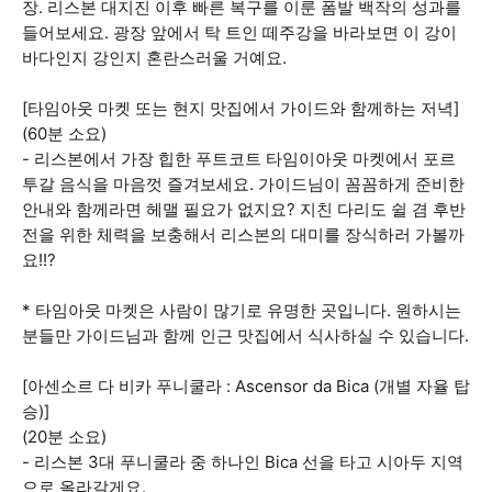
장. 리스본 대지진 이후 빠른 복구를 이룬 폼발 백작의 성과를
들어보세요. 광장 앞에서 탁 트인 떼주강을 바라보면 이 강이
바다인지 강인지 혼란스러울 거예요.
[타임아웃 마켓 또는 현지 맛집에서 가이드와 함께하는 저녁]
(60분 소요)
- 리스본에서 가장 힙한 푸트코트 타임이아웃 마켓에서 포르
투갈 음식을 마음껏 즐겨보세요. 가이드님이 꼼꼼하게 준비한
안내와 함께라면 헤맬 필요가 없지요? 지친 다리도 쉴 겸 후반
전을 위한 체력을 보충해서 리스본의 대미를 장식하러 가볼까
요!!?
* 타임아웃 마켓은 사람이 많기로 유명한 곳입니다. 원하시는
분들만 가이드님과 함께 인근 맛집에서 식사하실 수 있습니다.
[아센소르 다 비카 푸니쿨라 : Ascensor da Bica (개별 자율 탑
승)]
(20분 소요)
- 리스본 3대 푸니쿨라 중 하나인 Bica 선을 타고 시아두 지역
으로 올라갈게요.