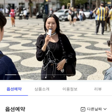
옵션예약
상품소개
이용정보
리뷰
옵션예약
다른날짜