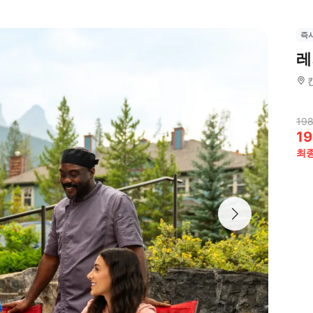
즉
레
198
19
최