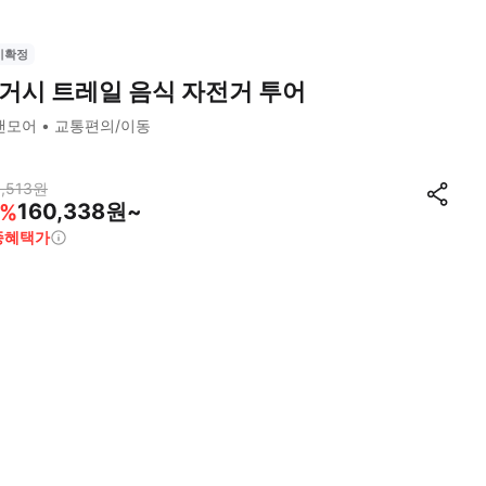
시확정
거시 트레일 음식 자전거 투어
캔모어
교통편의/이동
,513
원
160,338원~
%
종혜택가