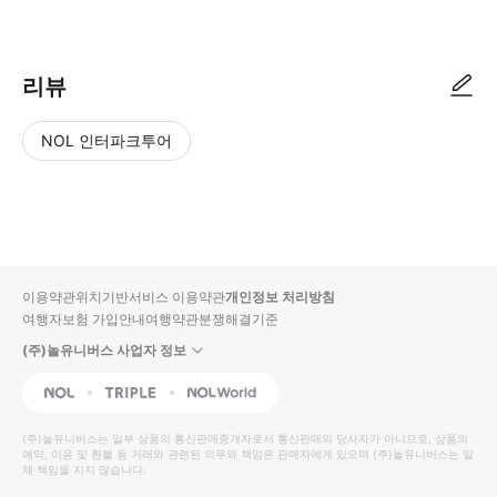
리뷰
NOL 인터파크투어
NOL
별
사
에서
점
진/
작성
높
동
된
은
영
리뷰
순
상
이용약관
위치기반서비스 이용약관
개인정보 처리방침
입니
여행자보험 가입안내
여행약관
분쟁해결기준
다.
(주)놀유니버스 사업자 정보
별
사
NOL
Triple
Interpark Global
점
진/
높
동
(주)놀유니버스
는 일부 상품의 통신판매중개자로서 통신판매의 당사자가 아니므로, 상품의
예약, 이용 및 환불 등 거래와 관련된 의무와 책임은 판매자에게 있으며
은
영
(주)놀유니버스
는 일
체 책임을 지지 않습니다.
순
상