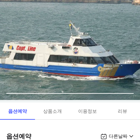
옵션예약
상품소개
이용정보
리뷰
옵션예약
다른날짜