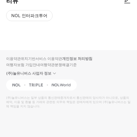
리뷰
NOL 인터파크투어
NOL
별
사
에서
점
진/
작성
높
동
된
은
영
리뷰
순
상
이용약관
위치기반서비스 이용약관
개인정보 처리방침
입니
여행자보험 가입안내
여행약관
분쟁해결기준
다.
(주)놀유니버스 사업자 정보
별
사
NOL
Triple
Interpark Global
점
진/
높
동
(주)놀유니버스
는 일부 상품의 통신판매중개자로서 통신판매의 당사자가 아니므로, 상품의
예약, 이용 및 환불 등 거래와 관련된 의무와 책임은 판매자에게 있으며
은
영
(주)놀유니버스
는 일
체 책임을 지지 않습니다.
순
상