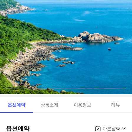
옵션예약
상품소개
이용정보
리뷰
옵션예약
다른날짜