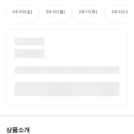
08.09(일)
08.10(월)
08.11(화)
08.12(수)
-
-
-
-
상품소개