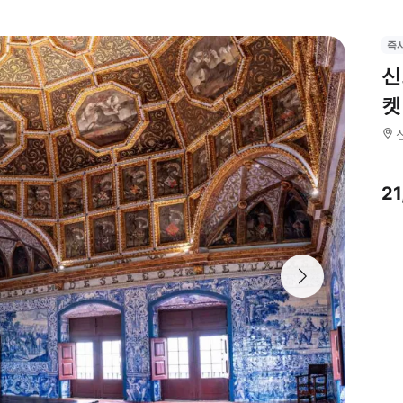
즉
신
켓
2