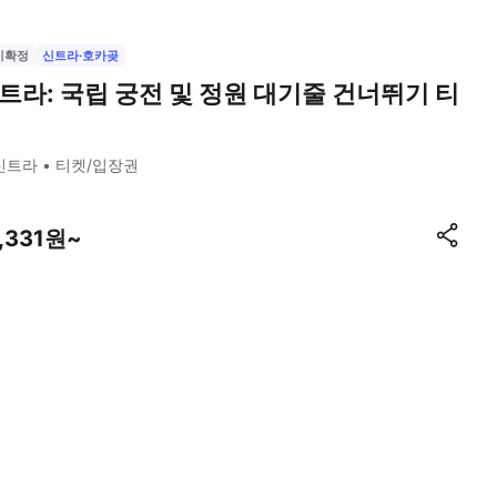
시확정
신트라·호카곶
트라: 국립 궁전 및 정원 대기줄 건너뛰기 티
신트라
티켓/입장권
1,331원~