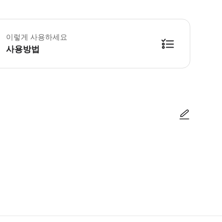
 신트라 국립궁전 개장 시간: 오전 9시 30분 ~ 오후 6시. 마지막 입장은 오후 
이렇게 사용하세요
사용방법
방법을 확인한 후 이용해 주시기 바랍니다. ● 48시간 이내에 바우처를 받지 
사진/동영상
사진/동영상