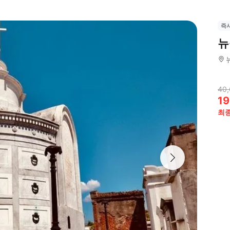
즉
뉴
40
19
최