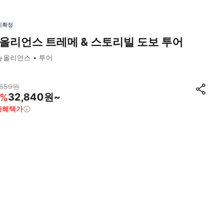
시확정
올리언스 트레메 & 스토리빌 도보 투어
뉴올리언스
투어
,659
원
32,840원~
%
종혜택가